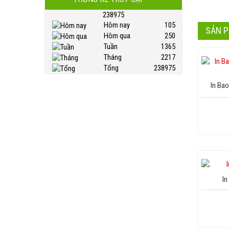
238975
Hôm nay
105
SẢN 
Hôm qua
250
Tuần
1365
Tháng
2217
Tổng
238975
In Bao
In