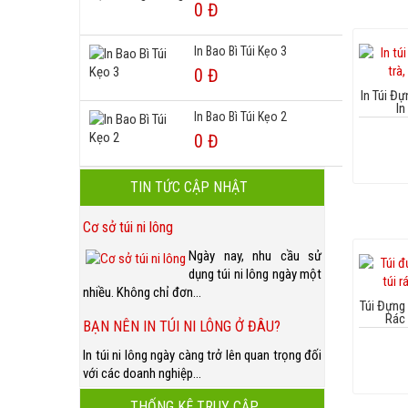
0 Đ
In Bao Bì Túi Kẹo 3
0 Đ
In Túi Đự
In
In Bao Bì Túi Kẹo 2
0 Đ
TIN TỨC CẬP NHẬT
Cơ sở túi ni lông
Ngày nay, nhu cầu sử
dụng túi ni lông ngày một
nhiều. Không chỉ đơn...
Túi Đựng
Rác 
BẠN NÊN IN TÚI NI LÔNG Ở ĐÂU?
In túi ni lông ngày càng trở lên quan trọng đối
với các doanh nghiệp...
THỐNG KÊ TRUY CẬP