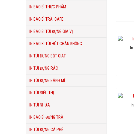
IN BAO BÌ THỰC PHẨM
IN BAO BÌ TRÀ, CAFE
IN BAO BÌ TÚI ĐỰNG GIA VỊ
IN BAO BÌ TÚI HÚT CHÂN KHÔNG
In
IN TÚI ĐỰNG BỘT GIẶT
IN TÚI ĐỰNG RÁC
IN TÚI ĐỰNG BÁNH MÌ
IN TÚI SIÊU THỊ
I
IN TÚI NHỰA
IN BAO BÌ ĐỰNG TRÀ
IN TÚI ĐỰNG CÀ PHÊ