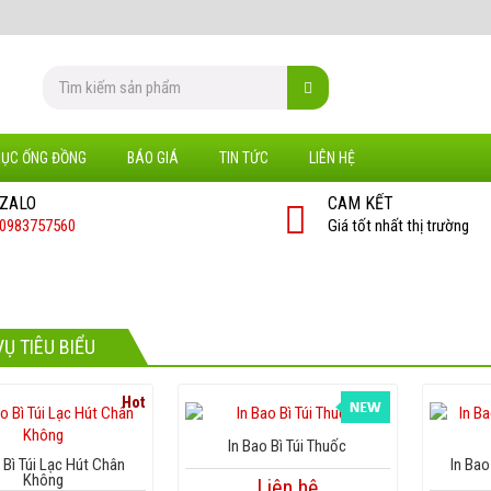
RỤC ỐNG ĐỒNG
BÁO GIÁ
TIN TỨC
LIÊN HỆ
ZALO
CAM KẾT
0983757560
Giá tốt nhất thị trường
VỤ TIÊU BIỂU
Hot
In Bao Bì Túi Thuốc
 Bì Túi Lạc Hút Chân
In Bao
Không
Liên hệ