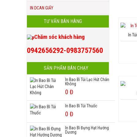
IN DCAN GIẤY
TƯ VẤN BÁN HÀNG
In T
Chăm sóc khách hàng
0942656292-0983757560
SẢN PHẨM BÁN CHẠY
In Bao Bì Túi Lạc Hút Chân
Không
0 Đ
In Bao Bì Túi Thuốc
0 Đ
In Bao Bì Đựng Hạt Hướng
Dương