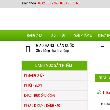
Điện thoại:
0942 65 62 92 - 0983 75 75 60
TRANG CHỦ
GIỚI THIỆU
SẢN PHẨM
KHẮC T
GIAO HÀNG TOÀN QUỐC
Ship hàng nhanh chóng
DANH MỤC SẢN PHẨM
IN MÀNG GHÉP
DỊCH 
IN TÚI NYLON
KHẮC TRỤC ỐNG ĐỒNG
In Bao
IN BAO BÌ ĐỰNG BÁNH KẸO