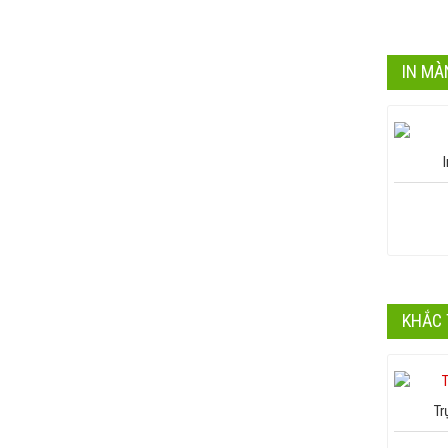
IN MÀ
KHẮC 
Tr