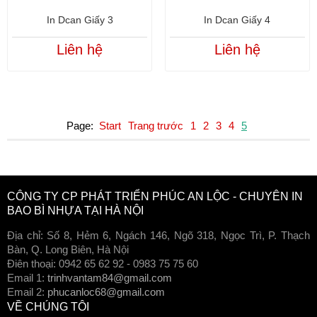
In Dcan Giấy 3
In Dcan Giấy 4
Liên hệ
Liên hệ
Page:
Start
Trang trước
1
2
3
4
5
Copyright www.webdesigner-profi.de
CÔNG TY CP PHÁT TRIỂN PHÚC AN LỘC - CHUYÊN IN
BAO BÌ NHỰA TẠI HÀ NỘI
Địa chỉ: Số 8, Hẻm 6, Ngách 146, Ngõ 318, Ngọc Trì, P. Thạch
Bàn, Q. Long Biên, Hà Nội
Điên thoại: 0942 65 62 92 - 0983 75 75 60
Email 1:
trinhvantam84@gmail.com
Email 2:
phucanloc68@gmail.com
VỀ CHÚNG TÔI