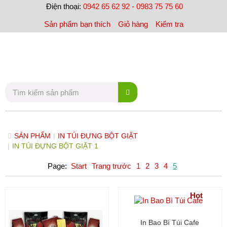
Điện thoại:
0942 65 62 92 - 0983 75 75 60
Sản phẩm bạn thích
Giỏ hàng
Kiểm tra
SẢN PHẨM
|
IN TÚI ĐỰNG BỘT GIẶT
|
IN TÚI ĐỰNG BỘT GIẶT 1
Page:
Start
Trang trước
1
2
3
4
5
Hot
In Bao Bì Túi Cafe