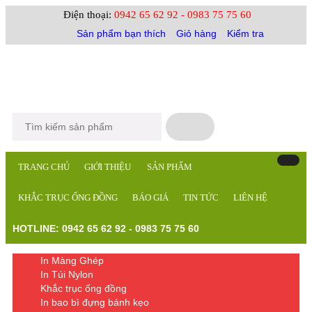
Điện thoại:
0942 65 62 92 - 0983 75 75 60
Sản phẩm bạn thích
Giỏ hàng
Kiểm tra
TRANG CHỦ
GIỚI THIỆU
SẢN PHẨM
KHẮC TRỤC ỐNG ĐỒNG
BÁO GIÁ
TIN TỨC
LIÊN HỆ
HOTLINE: 0942 65 62 92 - 0983 75 75 60
In Màng Ghép
In Túi Nylon
Khắc trục ống đồng
In bao bì đựng bánh kẹo