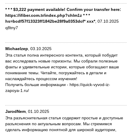
* * * $3,222 payment available! Confirm your transfer here:
https://ifiber.com.tr/index.php?chlm1z * * *
hs=bcdf57f13323ff1842be28f9a0353dcf* ххх*
,
07.10.2025
q8tny7
Michaelzep
,
03.10.2025
Эта статья полна интересного контента, который побудит
вас исследовать новые горизонты. Мы собрали полезные
факты и удивительные истории, которые обогащают ваше
понимание темы. Читайте, погружайтесь в детали и
наслаждайтесь процессом изучения!
Получить больше информации - https://quick-vyvod-iz-
zapoya-1.ru/
JarodNem
,
01.10.2025
Эта разъяснительная статья содержит простые и доступные
разъяснения по актуальным вопросам. Мы стремимся
сделать информацию понятной для широкой аудитории,