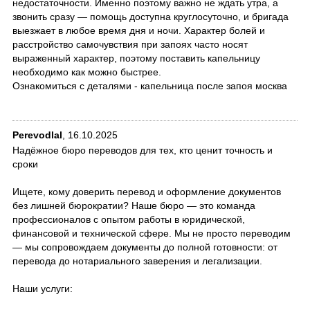
недостаточности. Именно поэтому важно не ждать утра, а
звонить сразу — помощь доступна круглосуточно, и бригада
выезжает в любое время дня и ночи. Характер болей и
расстройство самочувствия при запоях часто носят
выраженный характер, поэтому поставить капельницу
необходимо как можно быстрее.
Ознакомиться с деталями - капельница после запоя москва
Perevodlal
,
16.10.2025
Надёжное бюро переводов для тех, кто ценит точность и
сроки
Ищете, кому доверить перевод и оформление документов
без лишней бюрократии? Наше бюро — это команда
профессионалов с опытом работы в юридической,
финансовой и технической сфере. Мы не просто переводим
— мы сопровождаем документы до полной готовности: от
перевода до нотариального заверения и легализации.
Наши услуги: