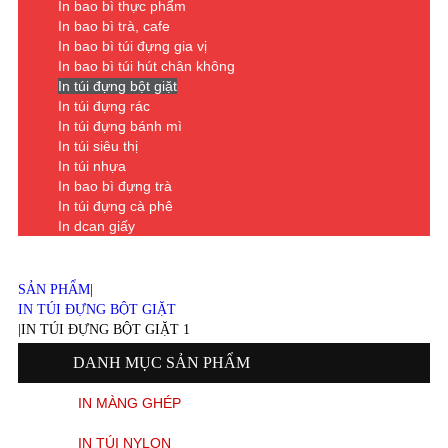
In bao bì thực phẩm
In bao bì trà, cafe
In bao bì túi đựng gia vị
In bao bì túi hút chân không
In túi đựng bột giặt
In túi đựng rác
In túi đựng bánh mì
In túi siêu thị
In túi nhựa
In bao bì đựng trà
In túi đựng cà phê
In dcan giấy
SẢN PHẨM
|
IN TÚI ĐỰNG BỘT GIẶT
|
IN TÚI ĐỰNG BỘT GIẶT 1
DANH MỤC SẢN PHẨM
IN MÀNG GHÉP
IN TÚI NYLON