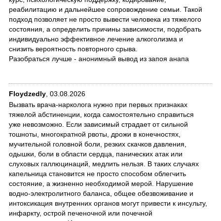
реабилитацию и дальнейшее сопровождение семьи. Такой
подход позволяет не просто вывести человека из тяжелого
состояния, а определить причины зависимости, подобрать
индивидуально эффективное лечение алкоголизма и
снизить вероятность повторного срыва.
Разобраться лучше - анонимный вывод из запоя анапа
Floydzedly
,
03.08.2026
Вызвать врача-нарколога нужно при первых признаках
тяжелой абстиненции, когда самостоятельно справиться
уже невозможно. Если зависимый страдает от сильной
тошноты, многократной рвоты, дрожи в конечностях,
мучительной головной боли, резких скачков давления,
одышки, боли в области сердца, панических атак или
слуховых галлюцинаций, медлить нельзя. В таких случаях
капельница становится не просто способом облегчить
состояние, а жизненно необходимой мерой. Нарушение
водно-электролитного баланса, общее обезвоживание и
интоксикация внутренних органов могут привести к инсульту,
инфаркту, острой печеночной или почечной