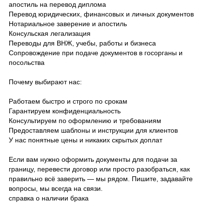
апостиль на перевод диплома
Перевод юридических, финансовых и личных документов
Нотариальное заверение и апостиль
Консульская легализация
Переводы для ВНЖ, учебы, работы и бизнеса
Сопровождение при подаче документов в госорганы и
посольства
Почему выбирают нас:
Работаем быстро и строго по срокам
Гарантируем конфиденциальность
Консультируем по оформлению и требованиям
Предоставляем шаблоны и инструкции для клиентов
У нас понятные цены и никаких скрытых доплат
Если вам нужно оформить документы для подачи за
границу, перевести договор или просто разобраться, как
правильно всё заверить — мы рядом. Пишите, задавайте
вопросы, мы всегда на связи.
справка о наличии брака