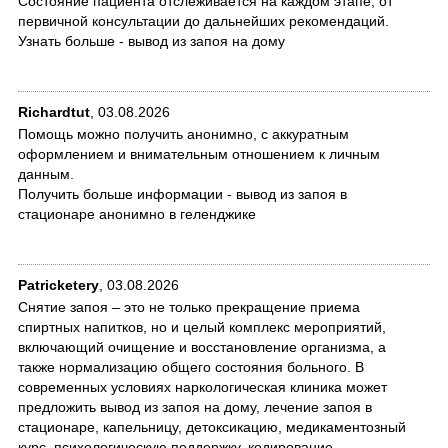
Состояние пациента отслеживается на каждом этапе, от
первичной консультации до дальнейших рекомендаций.
Узнать больше - вывод из запоя на дому
Richardtut
,
03.08.2026
Помощь можно получить анонимно, с аккуратным
оформлением и внимательным отношением к личным
данным.
Получить больше информации - вывод из запоя в
стационаре анонимно в геленджике
Patricketery
,
03.08.2026
Снятие запоя – это не только прекращение приема
спиртных напитков, но и целый комплекс мероприятий,
включающий очищение и восстановление организма, а
также нормализацию общего состояния больного. В
современных условиях наркологическая клиника может
предложить вывод из запоя на дому, лечение запоя в
стационаре, капельницу, детоксикацию, медикаментозный
курс, психологическую поддержку, кодирование,