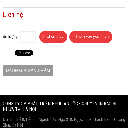
Liên hệ
Số lượng:
ĐÁNH GIÁ SẢN PHẨM
Copyright www.webdesigner-profi.de
CÔNG TY CP PHÁT TRIỂN PHÚC AN LỘC - CHUYÊN IN BAO BÌ
NHỰA TẠI HÀ NỘI
Địa chỉ: Số 8, Hẻm 6, Ngách 146, Ngõ 318, Ngọc Trì, P. Thạch Bàn, Q. Long
Biên, Hà Nội