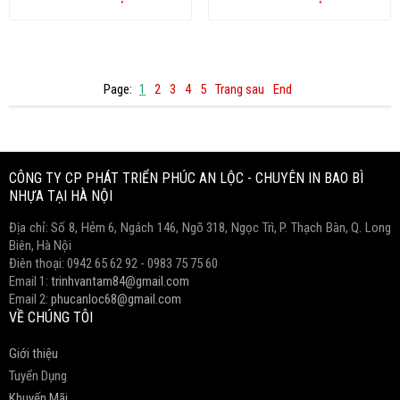
Page:
1
2
3
4
5
Trang sau
End
Copyright www.webdesigner-profi.de
CÔNG TY CP PHÁT TRIỂN PHÚC AN LỘC - CHUYÊN IN BAO BÌ
NHỰA TẠI HÀ NỘI
Địa chỉ: Số 8, Hẻm 6, Ngách 146, Ngõ 318, Ngọc Trì, P. Thạch Bàn, Q. Long
Biên, Hà Nội
Điên thoại: 0942 65 62 92 - 0983 75 75 60
Email 1:
trinhvantam84@gmail.com
Email 2:
phucanloc68@gmail.com
VỀ CHÚNG TÔI
Giới thiệu
Tuyển Dụng
Khuyến Mãi