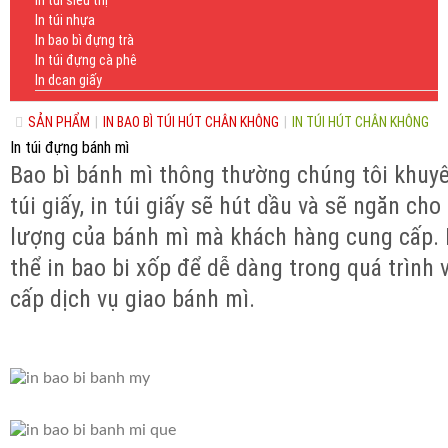
In túi siêu thị
In túi nhựa
In bao bì đựng trà
In túi đựng cà phê
In dcan giấy
SẢN PHẨM
|
IN BAO BÌ TÚI HÚT CHÂN KHÔNG
|
IN TÚI HÚT CHÂN KHÔNG
In túi đựng bánh mì
Bao bì bánh mì thông thường chúng tôi khuy
túi giấy, in túi giấy sẽ hút dầu và sẽ ngăn ch
lượng của bánh mì mà khách hàng cung cấp. N
thể in bao bi xốp để dễ dàng trong quá trình
cấp dịch vụ giao bánh mì.