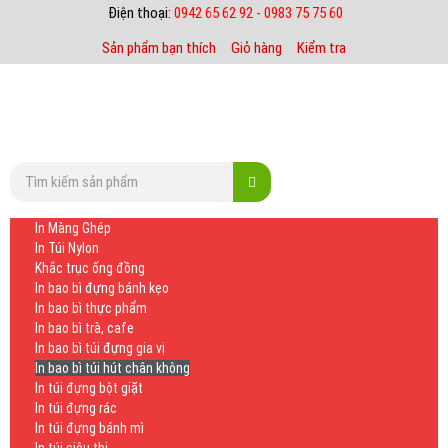
Điện thoại:
0942 65 62 92 - 0983 75 75 60
Sản phẩm bạn thích
Giỏ hàng
Kiểm tra
In Màng Ghép
In Túi Nylon
Khắc trục ống đồng
In bao bì đựng bánh kẹo
In bao bì thực phẩm
In bao bì trà, cafe
In bao bì túi đựng gia vị
In bao bì túi hút chân không
In túi đựng bột giặt
In túi đựng rác
In túi đựng bánh mì