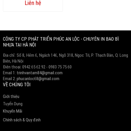
Liên hệ
Copyright www.webdesigner-profi.de
CÔNG TY CP PHÁT TRIỂN PHÚC AN LỘC - CHUYÊN IN BAO BÌ
NHỰA TẠI HÀ NỘI
Địa chỉ: Số 8, Hẻm 6, Ngách 146, Ngõ 318, Ngọc Trì, P. Thạch Bàn, Q. Long
Biên, Hà Nội
Điên thoại: 0942 65 62 92 - 0983 75 75 60
Email 1:
trinhvantam84@gmail.com
Email 2:
phucanloc68@gmail.com
VỀ CHÚNG TÔI
Giới thiệu
Tuyển Dụng
Khuyến Mãi
Chính sách & Quy định