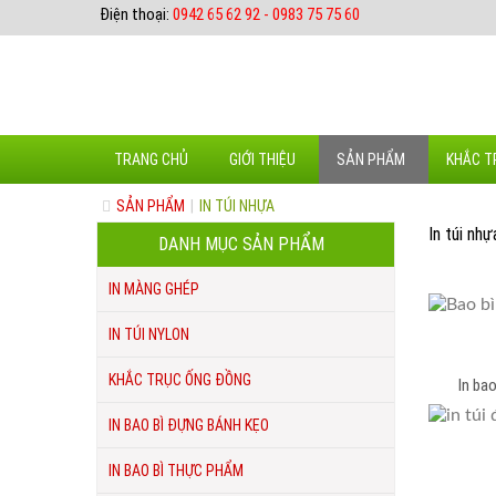
Điện thoại:
0942 65 62 92 - 0983 75 75 60
TRANG CHỦ
GIỚI THIỆU
SẢN PHẨM
KHẮC T
SẢN PHẨM
|
IN TÚI NHỰA
In túi nhự
DANH MỤC SẢN PHẨM
IN MÀNG GHÉP
IN TÚI NYLON
KHẮC TRỤC ỐNG ĐỒNG
In ba
IN BAO BÌ ĐỰNG BÁNH KẸO
IN BAO BÌ THỰC PHẨM
In t