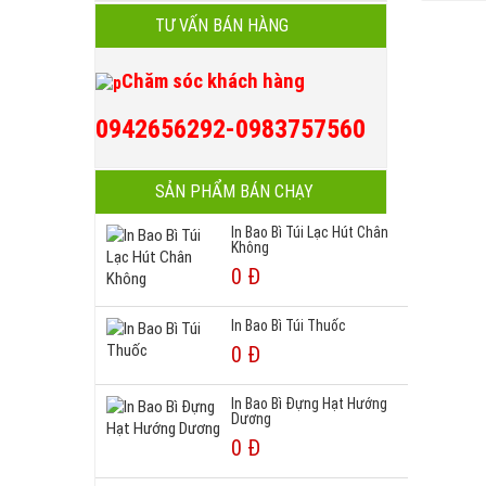
TƯ VẤN BÁN HÀNG
Chăm sóc khách hàng
0942656292-0983757560
SẢN PHẨM BÁN CHẠY
In Bao Bì Túi Lạc Hút Chân
Không
0 Đ
In Bao Bì Túi Thuốc
0 Đ
In Bao Bì Đựng Hạt Hướng
Dương
0 Đ