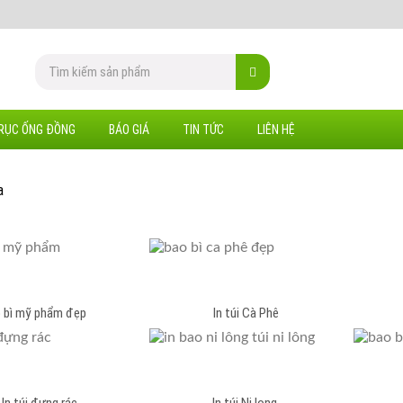
RỤC ỐNG ĐỒNG
BÁO GIÁ
TIN TỨC
LIÊN HỆ
a
o bì mỹ phẩm đẹp In túi Cà Phê
úi đựng rác In túi Ni long In túi đựn