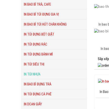
IN BAO BÌ TRÀ, CAFE
IN BAO BÌ TÚI ĐỰNG GIA VỊ
In bao
IN BAO BÌ TÚI HÚT CHÂN KHÔNG
IN TÚI ĐỰNG BỘT GIẶT
IN TÚI ĐỰNG RÁC
In bao
IN TÚI ĐỰNG BÁNH MÌ
Sắp xếp
IN TÚI SIÊU THỊ
IN TÚI NHỰA
IN BAO BÌ ĐỰNG TRÀ
In Bao
IN TÚI ĐỰNG CÀ PHÊ
IN DCAN GIẤY