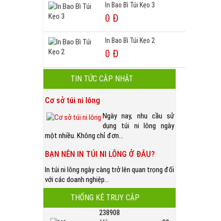
In Bao Bì Túi Kẹo 3
0 Đ
In Bao Bì Túi Kẹo 2
0 Đ
TIN TỨC CẬP NHẬT
Cơ sở túi ni lông
Ngày nay, nhu cầu sử
dụng túi ni lông ngày
một nhiều. Không chỉ đơn...
BẠN NÊN IN TÚI NI LÔNG Ở ĐÂU?
In túi ni lông ngày càng trở lên quan trọng đối
với các doanh nghiệp...
THỐNG KÊ TRUY CẬP
238908