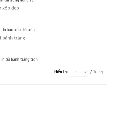
o xốp, túi xốp
ánh tráng trộn
Hiển thị
/ Trang