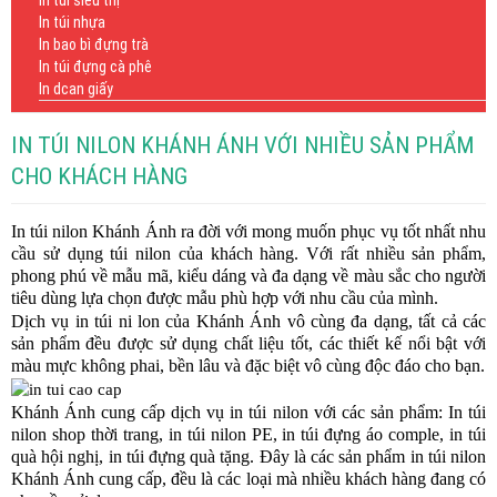
In túi siêu thị
In túi nhựa
In bao bì đựng trà
In túi đựng cà phê
In dcan giấy
IN TÚI NILON KHÁNH ÁNH VỚI NHIỀU SẢN PHẨM
CHO KHÁCH HÀNG
In túi nilon Khánh Ánh ra đời với mong muốn phục vụ tốt nhất nhu
cầu sử dụng túi nilon của khách hàng. Với rất nhiều sản phẩm,
phong phú về mẫu mã, kiểu dáng và đa dạng về màu sắc cho người
tiêu dùng lựa chọn được mẫu phù hợp với nhu cầu của mình.
Dịch vụ in túi ni lon của Khánh Ánh vô cùng đa dạng, tất cả các
sản phẩm đều được sử dụng chất liệu tốt, các thiết kế nổi bật với
màu mực không phai, bền lâu và đặc biệt vô cùng độc đáo cho bạn.
Khánh Ánh cung cấp dịch vụ in túi nilon với các sản phẩm: In túi
nilon shop thời trang, in túi nilon PE, in túi đựng áo comple, in túi
quà hội nghị, in túi đựng quà tặng. Đây là các sản phẩm in túi nilon
Khánh Ánh cung cấp, đều là các loại mà nhiều khách hàng đang có