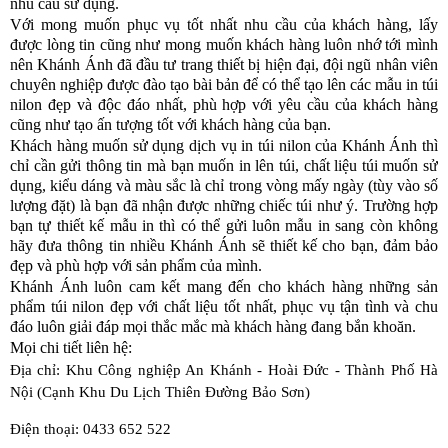
nhu cầu sử dụng.
Với mong muốn phục vụ tốt nhất nhu cầu của khách hàng, lấy
được lòng tin cũng như mong muốn khách hàng luôn nhớ tới mình
nên Khánh Ánh đã đầu tư trang thiết bị hiện đại, đội ngũ nhân viên
chuyên nghiệp được đào tạo bài bản để có thể tạo lên các mẫu in túi
nilon đẹp và độc đáo nhất, phù hợp với yêu cầu của khách hàng
cũng như tạo ấn tượng tốt với khách hàng của bạn.
Khách hàng muốn sử dụng dịch vụ in túi nilon của Khánh Ánh thì
chỉ cần gửi thông tin mà bạn muốn in lên túi, chất liệu túi muốn sử
dụng, kiểu dáng và màu sắc là chỉ trong vòng mấy ngày (tùy vào số
lượng đặt) là bạn đã nhận được những chiếc túi như ý. Trường hợp
bạn tự thiết kế mẫu in thì có thể gửi luôn mẫu in sang còn không
hãy đưa thông tin nhiều Khánh Ánh sẽ thiết kế cho bạn, đảm bảo
đẹp và phù hợp với sản phẩm của mình.
Khánh Ánh luôn cam kết mang đến cho khách hàng những sản
phẩm túi nilon đẹp với chất liệu tốt nhất, phục vụ tận tình và chu
đáo luôn giải đáp mọi thắc mắc mà khách hàng đang bắn khoăn.
Mọi chi tiết liên hệ:
Địa chỉ: Khu Công nghiệp An Khánh - Hoài Đức - Thành Phố Hà
Nội (Cạnh Khu Du Lịch Thiên Đường Bảo Sơn)
Điện thoại: 0433 652 522