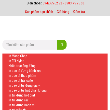
Điện thoại:
0942 65 62 92 - 0983 75 75 60
Sản phẩm bạn thích
Giỏ hàng
Kiểm tra
In Màng Ghép
In Túi Nylon
Khắc trục ống đồng
In bao bì đựng bánh kẹo
In bao bì thực phẩm
In bao bì trà, cafe
In bao bì túi đựng gia vị
In bao bì túi hút chân không
In túi đựng bột giặt
In túi đựng rác
In túi đựng bánh mì