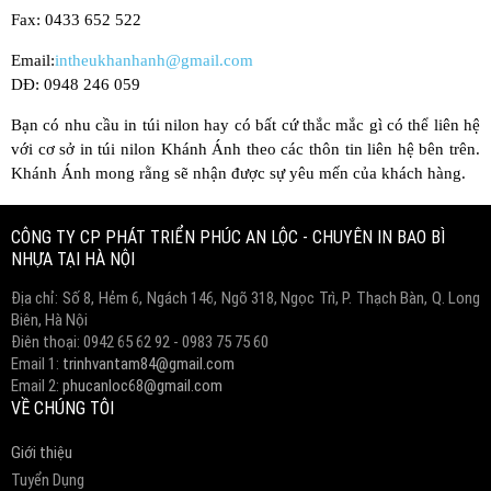
Fax: 0433 652 522
Email:
intheukhanhanh@gmail.com
DĐ: 0948 246 059
Bạn có nhu cầu in túi nilon hay có bất cứ thắc mắc gì có thể liên hệ
với cơ sở in túi nilon Khánh Ánh theo các thôn tin liên hệ bên trên.
Khánh Ánh mong rằng sẽ nhận được sự yêu mến của khách hàng.
CÔNG TY CP PHÁT TRIỂN PHÚC AN LỘC - CHUYÊN IN BAO BÌ
NHỰA TẠI HÀ NỘI
Địa chỉ: Số 8, Hẻm 6, Ngách 146, Ngõ 318, Ngọc Trì, P. Thạch Bàn, Q. Long
Biên, Hà Nội
Điên thoại: 0942 65 62 92 - 0983 75 75 60
Email 1:
trinhvantam84@gmail.com
Email 2:
phucanloc68@gmail.com
VỀ CHÚNG TÔI
Giới thiệu
Tuyển Dụng